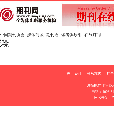
中国期刊协会
|
媒体商城
|
期刊通
|
读者俱乐部
|
在线订阅
消息:
堆栈:
关于我们
|
联系方式
|
广告
增值电信业务经营许
电话：4008-31
技术开发：